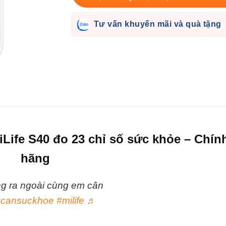
Tư vấn khuyến mãi và quà tặng
Life S40 đo 23 chỉ số sức khỏe – Chín
hãng
ong ra ngoài cùng em cân
#cansuckhoe
#milife
♬