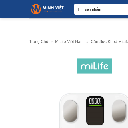
Tìm
Skip
kiếm:
to
content
Trang Chủ
»
MiLife Việt Nam
»
Cân Sức Khoẻ MiLif