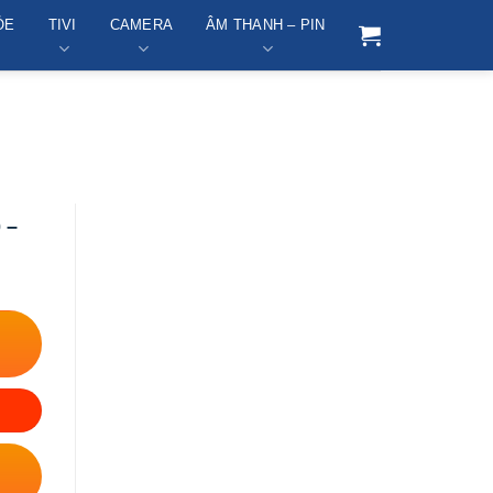
ỎE
TIVI
CAMERA
ÂM THANH – PIN
 –
Tiện ích
Thương Hiệu
Sức Khỏe
Tivi