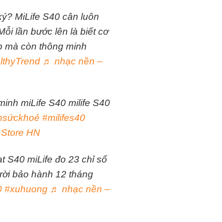
ký? MiLife S40 cân luôn
i lần bước lên là biết cơ
p mà còn thông minh
lthyTrend
♬ nhạc nền –
inh miLife S40 milife S40
nsứckhoẻ
#milifes40
 Store HN
t S40 miLife đo 23 chỉ số
rời bảo hành 12 tháng
0
#xuhuong
♬ nhạc nền –