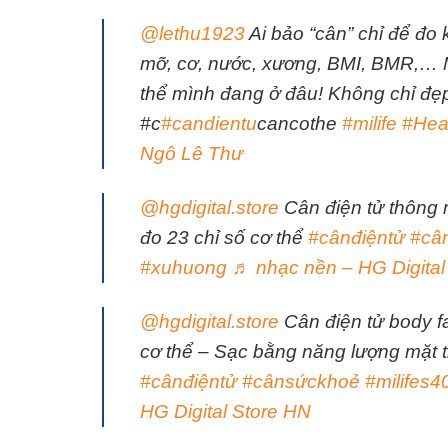
@lethu1923
Ai bảo “cân” chỉ để đo 
mỡ, cơ, nước, xương, BMI, BMR,… Mỗ
thể mình đang ở đâu! Không chỉ đẹ
#c
#candientu
cancothe
#milife
#Hea
Ngô Lê Thư
@hgdigital.store
Cân điện tử thông m
đo 23 chỉ số cơ thể
#cânđiệntử
#câ
#xuhuong
♬ nhạc nền – HG Digital
@hgdigital.store
Cân điện tử body fa
cơ thể – Sạc bằng năng lượng mặt t
#cânđiệntử
#cânsứckhoẻ
#milifes4
HG Digital Store HN