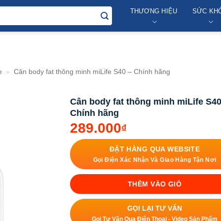
THƯƠNG HIỆU
SỨC KH
e
»
Cân body fat thông minh miLife S40 – Chính hãng
Cân body fat thông minh miLife S40
Chính hãng
289.000
₫
ĐẶT HÀNG QUA WEBSITE
Gọi Điện Xác Nhận Và Giao Hàng Tận Nơi
THÊM VÀO GIỎ
GỌI LẠI TƯ VẤN
Gọi Tư Vấn Qua Điện Thoại - Video Sản Phẩm