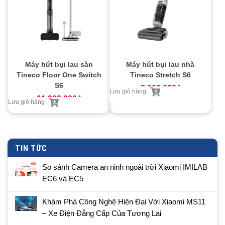
Máy hút bụi lau sàn
Máy hút bụi lau nhà
Tineco Floor One Switch
Tineco Stretch S6
S6
8.800.000
₫
Lưu giỏ hàng
11.900.000
₫
Lưu giỏ hàng
TIN TỨC
So sánh Camera an ninh ngoài trời Xiaomi IMILAB
EC6 và EC5
Khám Phá Công Nghệ Hiện Đại Với Xiaomi MS11
– Xe Điện Đẳng Cấp Của Tương Lai