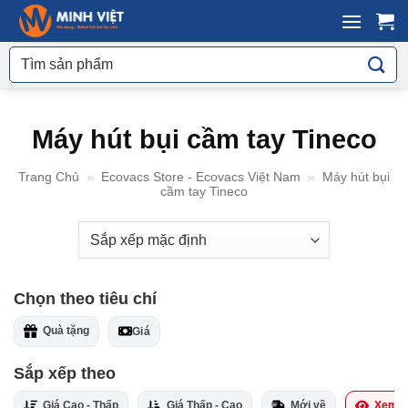
Skip
to
Tìm
content
kiếm:
Máy hút bụi cầm tay Tineco
Trang Chủ
»
Ecovacs Store - Ecovacs Việt Nam
»
Máy hút bụi
cầm tay Tineco
Tiện ích
Thương Hiệu
Chọn theo tiêu chí
Quà tặng
Giá
Sức Khỏe
Sắp xếp theo
Tivi
Giá Cao - Thấp
Giá Thấp - Cao
Mới về
Xem n