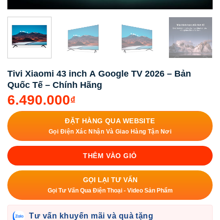
Tivi Xiaomi 43 inch A Google TV 2026 – Bản
Quốc Tế – Chính Hãng
6.490.000
₫
ĐẶT HÀNG QUA WEBSITE
Gọi Điện Xác Nhận Và Giao Hàng Tận Nơi
THÊM VÀO GIỎ
GỌI LẠI TƯ VẤN
Gọi Tư Vấn Qua Điện Thoại - Video Sản Phẩm
Tư vấn khuyến mãi và quà tặng