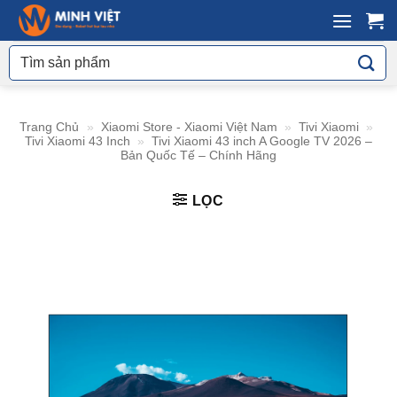
Skip
to
Tìm
content
kiếm:
Trang Chủ
»
Xiaomi Store - Xiaomi Việt Nam
»
Tivi Xiaomi
»
Tivi Xiaomi 43 Inch
»
Tivi Xiaomi 43 inch A Google TV 2026 –
Bản Quốc Tế – Chính Hãng
LỌC
Tiện ích
Thương Hiệu
Sức Khỏe
Tivi