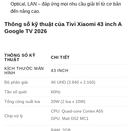
Optical, LAN – đáp ứng mọi nhu cầu giải trí từ cơ bản
đến nâng cao.
Thông số kỹ thuật của
Tivi Xiaomi 43 inch A
Google TV 2026
THÔNG SỐ KỸ
CHI TIẾT
THUẬT
KÍCH THƯỚC MÀN
43 INCH
HÌNH
Độ phân giải
4K UHD (3.840 x 2.160)
Tần số quét
60Hz
Tổng công suất loa
20W (2 loa x 10W)
CPU: Quad-core Cortex A55
Chip xử lý
GPU: Mali G52 MC1
RAM: 2GB