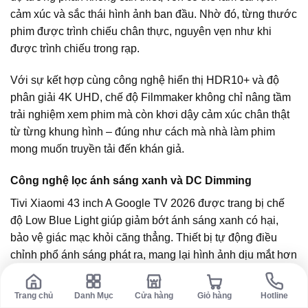
cảm xúc và sắc thái hình ảnh ban đầu. Nhờ đó, từng thước
phim được trình chiếu chân thực, nguyên vẹn như khi
được trình chiếu trong rạp.
Với sự kết hợp cùng công nghệ hiển thị HDR10+ và độ
phân giải 4K UHD, chế độ Filmmaker không chỉ nâng tầm
trải nghiệm xem phim mà còn khơi dậy cảm xúc chân thật
từ từng khung hình – đúng như cách mà nhà làm phim
mong muốn truyền tải đến khán giả.
Công nghệ lọc ánh sáng xanh và DC Dimming
Tivi Xiaomi 43 inch A Google TV 2026 được trang bị chế
độ Low Blue Light giúp giảm bớt ánh sáng xanh có hại,
bảo vệ giác mạc khỏi căng thẳng. Thiết bị tự động điều
chỉnh phổ ánh sáng phát ra, mang lại hình ảnh dịu mắt hơn
khi xem lâu.
Trang chủ
Danh Mục
Cửa hàng
Giỏ hàng
Hotline