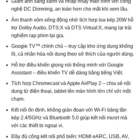
Giảm ánh sáng xanh và nhấp nháy màn hình với công
nghệ DC Dimming, an toàn hơn cho mắt khi xem lâu.
Âm thanh vòm sống động nhờ tích hợp loa kép 20W hỗ
trợ Dolby Audio, DTS:X và DTS Virtual:X, mang lại trải
nghiệm rạp phim tại gia.
Google TV™ chính chủ – truy cập kho ứng dụng khổng
lồ, cá nhân hóa nội dung theo sở thích của người dùng.
Hỗ trợ điều khiển giọng nói thông minh với Google
Assistant – điều khiển TV dễ dàng bằng tiếng Việt.
Tích hợp Chromecast và Apple AirPlay 2 – chia sẻ nội
dung từ điện thoại, tablet lên màn hình lớn chỉ với một
chạm.
Kết nối ổn định, không gián đoạn với Wi‑Fi băng tần
kép 2.4/5GHz và Bluetooth 5.0 giúp kết nối mượt mà
với các thiết bị ngoại vi.
Đầy đủ cổng kết nối phổ biến: HDMI eARC, USB, AV,