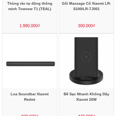
Thùng rác tự động thông
Gối Massage Cổ Xiaomi LR-
minh Townew T1 (TEAL)
S100/LR-TJ001
1.990.000
₫
300.000
₫
Loa Soundbar Xiaomi
Đế Sạc Nhanh Không Dây
Redmi
Xiaomi 20W