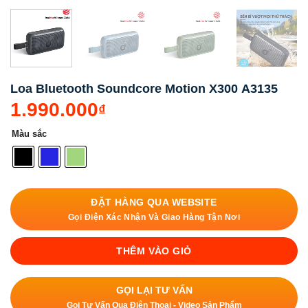
Loa Bluetooth Soundcore Motion X300 A3135
1.990.000
₫
Màu sắc
ĐẶT HÀNG QUA WEBSITE
Gọi Điện Xác Nhận Và Giao Hàng Tận Nơi
THÊM VÀO GIỎ
GỌI LẠI TƯ VẤN
Gọi Tư Vấn Qua Điện Thoại - Video Sản Phẩm