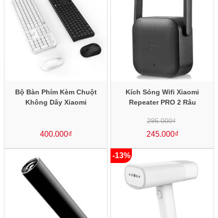
Bộ Bàn Phím Kèm Chuột
Kích Sóng Wifi Xiaomi
Không Dây Xiaomi
Repeater PRO 2 Râu
295.000
₫
Giá
gốc
400.000
₫
245.000
là:
₫
295.000₫.
Giá
hiện
tại
là:
245.000₫.
-13%