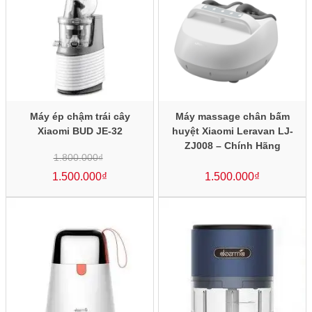
Máy ép chậm trái cây
Máy massage chân bấm
Xiaomi BUD JE-32
huyệt Xiaomi Leravan LJ-
ZJ008 – Chính Hãng
1.800.000
₫
Giá
gốc
1.500.000
là:
₫
1.500.000
₫
1.800.000₫.
Giá
hiện
tại
là:
1.500.000₫.