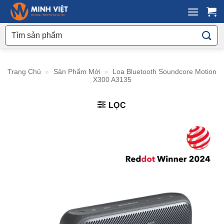
Skip
to
Tìm
content
kiếm:
Trang Chủ
»
Sản Phẩm Mới
»
Loa Bluetooth Soundcore Motion
X300 A3135
LỌC
Tiện ích
Thương Hiệu
Sức Khỏe
Tivi