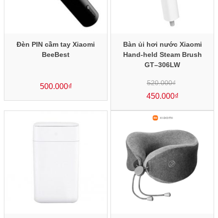
Đèn PIN cầm tay Xiaomi
Bàn ủi hơi nước Xiaomi
BeeBest
Hand-held Steam Brush
GT–306LW
520.000
₫
500.000
₫
Giá
gốc
450.000
là:
₫
520.000₫.
Giá
hiện
tại
là:
450.000₫.