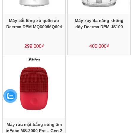
Máy cắt lông xù quần áo
Máy xay đa năng không
Deerma DEM MQ600/MQ604
dây Deerma DEM JS100
299.000
₫
400.000
₫
Máy rửa mặt bằng sóng âm
inFace MS-2000 Pro – Gen 2