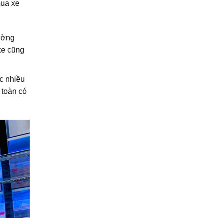
mua xe
rường
xe cũng
ợc nhiều
 toàn có