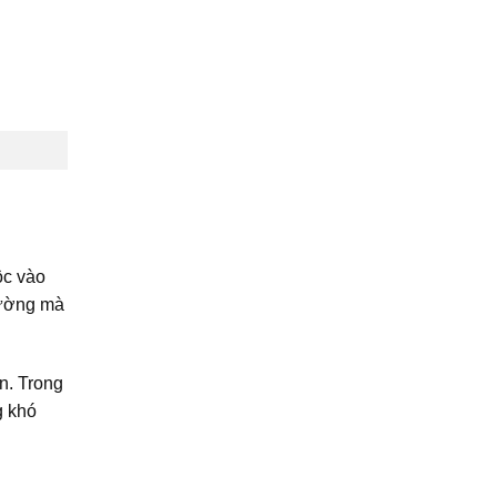
ộc vào
đường mà
ển. Trong
g khó