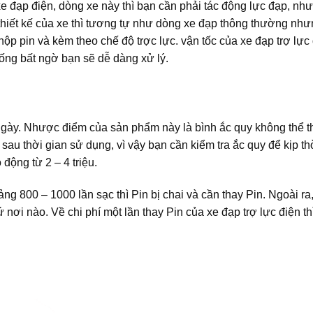
i xe đạp điện, dòng xe này thì bạn cần phải tác động lực đạp, nh
thiết kế của xe thì tương tự như dòng xe đạp thông thường như
ộp pin và kèm theo chế độ trợc lực. vận tốc của xe đạp trợ lực 
ống bất ngờ bạn sẽ dễ dàng xử lý.
 ngày. Nhược điểm của sản phẩm này là bình ắc quy không thể t
sau thời gian sử dụng, vì vậy bạn cần kiểm tra ắc quy để kịp th
động từ 2 – 4 triệu.
ng 800 – 1000 lần sạc thì Pin bị chai và cần thay Pin. Ngoài ra
cứ nơi nào. Về chi phí một lần thay Pin của xe đạp trợ lực điện t