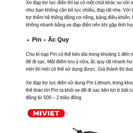
Xe đạp trợ lực điện thì lại có một chút khác so vớ
như bạn không cần bỏ lực nhiều, đạp rất nhẹ. Với 
trợ thêm hệ thống động cơ riêng, bảng điều khiển, h
không nhanh bằng xe đạp điện nên khi gặp tình hu
Pin – Ắc Quy
Chu kì nạp Pin có thể kéo dài trong khoảng 1 đến
để đi sạc. Một điểm lưu ý nữa, ắc quy rất nhanh hư 
mới thì mới có thể sử dụng được. Giá thành thì dao 
Xe đạp trợ lực điện sử dụng Pin Lithium, trong khoả
thể tháo rời Pin ra khỏi xe để đi sạc tiện lợi ở bất 
động từ 500 – 2 triệu đồng