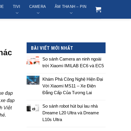
ỎE
TIVI
CAMERA
ÂM THANH – PIN
BÀI VIẾT MỚI NHẤT
khác
So sánh Camera an ninh ngoài
trời Xiaomi IMILAB EC6 và EC5
Tiện ích
Khám Phá Công Nghệ Hiện Đại
Với Xiaomi MS11 – Xe Điện
Thương Hiệu
Đẳng Cấp Của Tương Lai
 xe đạp
 xe đạp
So sánh robot hút bụi lau nhà
h Việt
Sức Khỏe
Dreame L20 Ultra và Dreame
hé.
L10s Ultra
Tivi