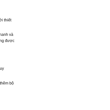
i thiết
nhanh và
ường được
Quy
 thêm bộ