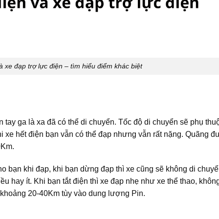
 xe đạp trợ lực điện – tìm hiểu điểm khác biệt
ặn tay ga là xa đã có thể di chuyển. Tốc độ di chuyển sẽ phụ thu
hi xe hết điện bạn vẫn có thể đạp nhưng vẫn rất nặng. Quãng 
60Km.
 cho bạn khi đạp, khi bạn dừng đạp thì xe cũng sẽ không di chuy
iều hay ít. Khi bạn tắt điện thì xe đạp nhẹ như xe thể thao, khôn
 khoảng 20-40Km tùy vào dung lượng Pin.