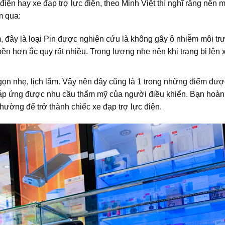
iện hay xe đạp trợ lực điện, theo Minh Việt thì nghĩ rằng nên 
m qua:
um, đây là loại Pin được nghiên cứu là không gây ô nhiễm môi t
ền hơn ắc quy rất nhiều. Trọng lượng nhẹ nên khi trang bị lên 
 gọn nhẹ, lịch lãm. Vậy nên đây cũng là 1 trong những điểm đư
 đáp ứng được nhu cầu thẩm mỹ của người điều khiển. Bạn hoàn
thường để trở thành chiếc xe đạp trợ lực điện.