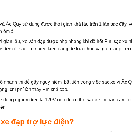
và Ắc Quy sử dụng được thời gian khá lâu trên 1 lần sạc đầy, vớ
n êm ái
ời gian lâu, xe vẫn đạp được nhẹ nhàng khi đã hết Pin, sạc xe 
n để đem đi sạc, có nhiều kiểu dáng để lựa chọn và giúp tăng c
ộ nhanh thì dễ gây nguy hiểm, bất tiện trọng việc sạc xe vì Ắc 
ặng, chi phí lần thay Pin khá cao.
ử dụng nguồn điện là 120V nên để có thể sạc xe thì bạn cần có
yển.
xe đạp trợ lực điện?