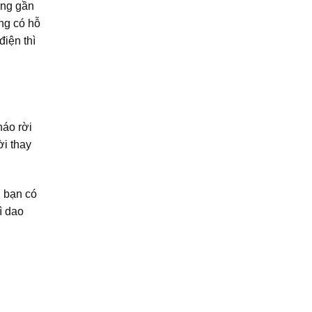
ưng gần
ng có hỗ
điện thì
háo rời
ời thay
, bạn có
hì dao